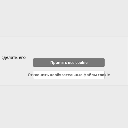
 сделать его
Принять все cookie
Отклонить необязательные файлы cookie
Политика конфиденциальности
Справка
Главная
R
S
S