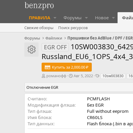
ПРАВИЛА
Форумы
Новое
Фай
Свежие обзоры
Поиск ресурсов
Форумы
Файлики
Прошивки без AdBlue / DPF / EG
10SW003830_6429
EGR OFF
Иконка ресурса
Russland_EU6_1OPS_4x4_
Купить за 2,000.00 ₽
А
Д
Т
романофф
Авг 5, 2022
10sw003830
16
в
а
э
т
т
г
Отключение EGR
о
а
и
р
с
Считано
PCMFLASH
о
Модификация флэша
Без EGR
з
Тип флэша
Full without eeprom
д
Имя блока
CR60LS
а
Тип данных
Flash блока (.bin в а
н
и