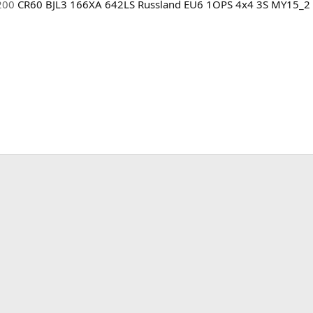
200
CR60 BJL3 166XA 642LS Russland EU6 1OPS 4x4 3S MY15_2