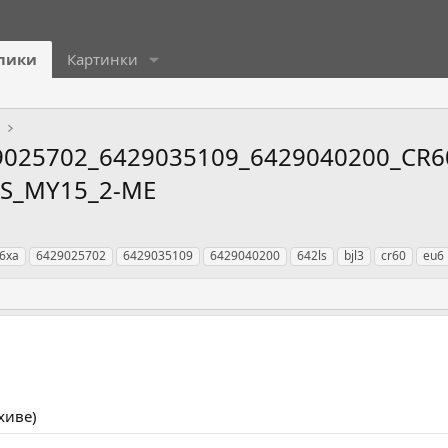
лики
Картинки
R
025702_6429035109_6429040200_CR60
3S_MY15_2-ME
6xa
6429025702
6429035109
6429040200
642ls
bjl3
cr60
eu6
рхиве)