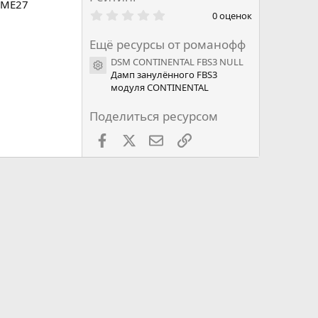
 ME27
0
0 оценок
.
0
Ещё ресурсы от романофф
0
з
DSM CONTINENTAL FBS3 NULL
в
Иконка ресурса
Дамп занулённого FBS3
ё
з
модуля CONTINENTAL
д
Поделиться ресурсом
Facebook
X
Почта
Ссылкой