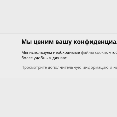
Мы ценим вашу конфиденциа
Мы используем необходимые
файлы cookie
, что
более удобным для вас.
Форумы
Файлики
Прошивки без AdBlue / DPF / EG
Просмотрите дополнительную информацию и на
Cookies
Russian (RU)