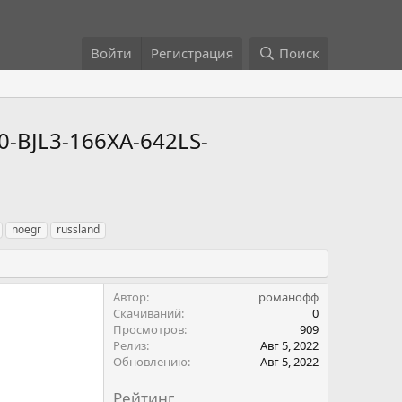
Войти
Регистрация
Поиск
-BJL3-166XA-642LS-
noegr
russland
Автор
романофф
Скачиваний
0
Просмотров
909
Релиз
Авг 5, 2022
Обновлению
Авг 5, 2022
Рейтинг