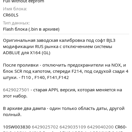
Full without eeprom
Имя блока
CR60LS
Тип данных
Flash блока (.bin в архиве)
Оригинальная заводская калибровка под софт BJL3
модификации RUS рынка с отключением системы
ADBLUE для X164 (GL)
После проливки - отключить предохранители на NOX, и
блок SCR под капотом, спереди F214, под сидухой сзади 4
штуки. - f110 , F140, F141,F142
6429027501
- старая APPL версия, которая меняется на
этот набор.
В архиве два дампа - один только область даты, другой
полный.
10SW003830
6429025702
6429035109
6429040200
CR60-