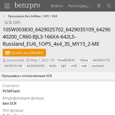
Войти
Регистрация
Прошивки без AdBlue / DPF / EGR
SCR OFF
10SW003830_6429025702_6429035109_64290
40200_CR60-BJL3-166XA-642LS-
Russland_EU6_1OPS_4x4_3S_MY15_2-ME
Купить за 3,000.00 ₽
А
Д
Т
романофф
Мар 1, 2023
10sw003830
166xa
6429025702
в
а
э
6429035109
6429040200
642ls
bjl3
cr60
eu6
russland
т
т
г
о
а
и
Прошивка с отключенным SCR
р
с
о
Считано
з
PCMFlash
д
а
Модификация флэша
н
Без SCR
и
Тип флэша
я