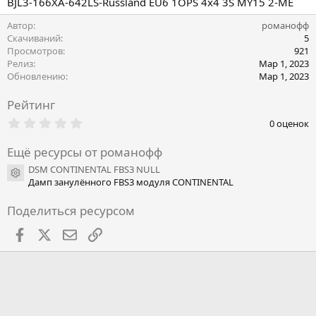
BJL3-166XA-642LS-Russland EU6 1OPS 4x4 3S MY15 2-ME
Автор
романофф
Скачиваний
5
Просмотров
921
Релиз
Мар 1, 2023
Обновлению
Мар 1, 2023
Рейтинг
0
0 оценок
.
0
Ещё ресурсы от романофф
0
з
DSM CONTINENTAL FBS3 NULL
в
Иконка ресурса
Дамп занулённого FBS3 модуля CONTINENTAL
ё
з
д
Поделиться ресурсом
Facebook
X
Почта
Ссылкой