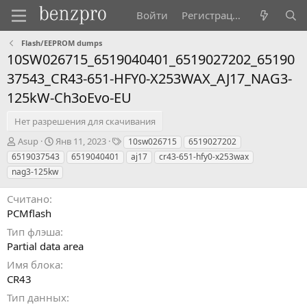
Войти
Регистрация
Flash/EEPROM dumps
10SW026715_6519040401_6519027202_65190
37543_CR43-651-HFY0-X253WAX_AJ17_NAG3-
125kW-Ch3oEvo-EU
Нет разрешения для скачивания
А
Д
Т
Asup
Янв 11, 2023
10sw026715
6519027202
в
а
э
6519037543
6519040401
aj17
cr43-651-hfy0-x253wax
т
т
г
nag3-125kw
о
а
и
р
с
Считано
о
PCMflash
з
д
Тип флэша
а
Partial data area
н
Имя блока
и
я
CR43
Тип данных