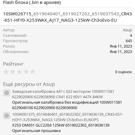
Flash блока (.bin в архиве)
10SW026715_
6519040401
_
6519027202
_
6519037543
_CR43
-651-HFY0-X253WAX_AJ17_NAG3-125kW-Ch3oEvo-EU
Автор
Asup
Скачиваний
4
Просмотров
645
Релиз
Янв 11, 2023
Обновлению
Янв 11, 2023
Рейтинг
0
0 оценок
.
0
Ещё ресурсы от Asup
0
з
Заводская калибровка 447 с 622 мотором 10SW011581
в
Иконка ресурса
6229020900 6229036900 CR41 622 60V1 447X 84KW
ё
з
Оригинальная калибровка без модификаций 10SW011581
д
6229040100 6229020900 6229036900
10SW001375_6519040401_6519022302_6519036139_CR43-651-
Иконка ресурса
HDY1-X253WAX_NAG3-125kW-Ch3oEvo-EU6OPS
X253 OM651 GLC220d 125kW 6519022302_6519036139
Оригинальная прошивка