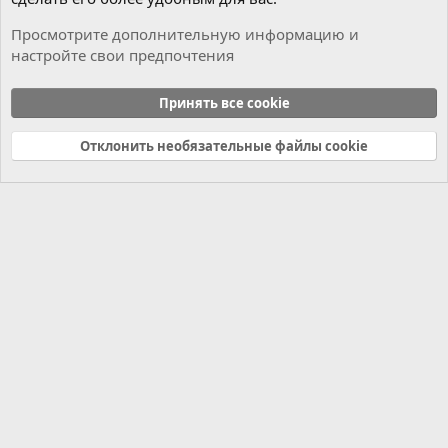
Просмотрите дополнительную информацию и
настройте свои предпочтения
Flash/EEPROM dumps
Принять все cookie
Cookies
Russian (RU)
Отклонить необязательные файлы cookie
Связь с нами
Условия и правила
Политика конфиденциальности
Справка
Главная
R
S
S