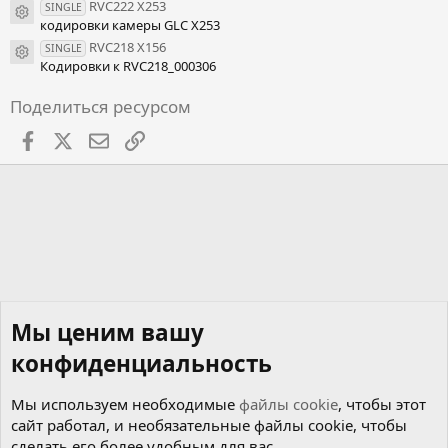
RVC222 X253
SINGLE
Иконка ресурса
кодировки камеры GLC X253
RVC218 X156
SINGLE
Иконка ресурса
Кодировки к RVC218_000306
Поделиться ресурсом
Facebook
X
Почта
Ссылкой
Мы ценим вашу
конфиденциальность
Мы используем необходимые
файлы cookie
, чтобы этот
сайт работал, и необязательные файлы cookie, чтобы
сделать его более удобным для вас.