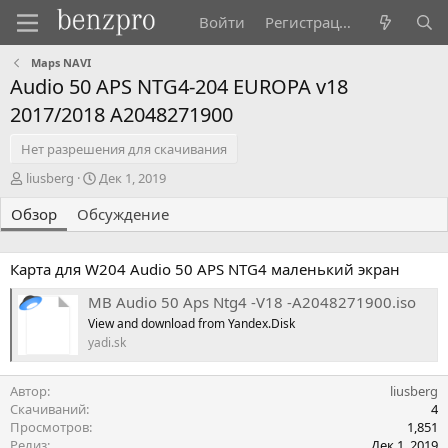
Войти
Регистрация
Maps NAVI
Audio 50 APS NTG4-204 EUROPA v18
2017/2018 A2048271900
Нет разрешения для скачивания
А
Д
liusberg
Дек 1, 2019
в
а
Обзор
т
Обсуждение
т
о
а
р
с
о
Карта для W204 Audio 50 APS NTG4 маленький экран
з
MB Audio 50 Aps Ntg4 -V18 -A2048271900.iso
д
а
View and download from Yandex.Disk
н
yadi.sk
и
я
Автор
liusberg
Скачиваний
4
Просмотров
1,851
Релиз
Дек 1, 2019