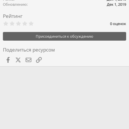
Обновлению
Дек 1, 2019
Рейтинг
0
0 оценок
.
0
0
Присоединиться к обсуждению
з
в
ё
Поделиться ресурсом
з
д
Facebook
X
Почта
Ссылкой