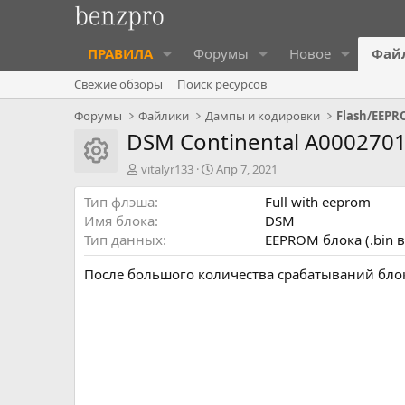
ПРАВИЛА
Форумы
Новое
Фай
Свежие обзоры
Поиск ресурсов
Форумы
Файлики
Дампы и кодировки
Flash/EEP
DSM Continental A000270
Иконка ресурса
А
Д
vitalyr133
Апр 7, 2021
в
а
Тип флэша
т
т
Full with eeprom
о
а
Имя блока
DSM
р
с
Тип данных
EEPROM блока (.bin в
о
з
После большого количества срабатываний блок
д
а
н
и
я