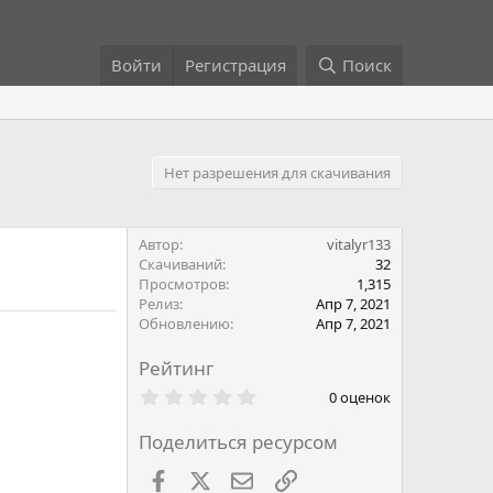
Войти
Регистрация
Поиск
Нет разрешения для скачивания
Автор
vitalyr133
Скачиваний
32
Просмотров
1,315
Релиз
Апр 7, 2021
Обновлению
Апр 7, 2021
Рейтинг
0
0 оценок
.
0
Поделиться ресурсом
0
з
в
Facebook
X
Почта
Ссылкой