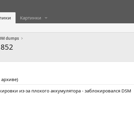
лики
Картинки
ROM dumps
1852
 архиве)
ировки из-за плохого аккумулятора - заблокировался DSM