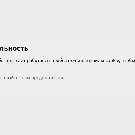
льность
бы этот сайт работал, и необязательные файлы cookie, чтобы
ROM dumps
стройте свои предпочтения
Связь с нами
Условия и правила