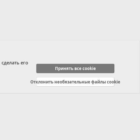
 сделать его
Принять все cookie
Отклонить необязательные файлы cookie
Политика конфиденциальности
Справка
Главная
R
S
S