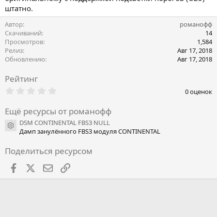
штатно.
Автор
романофф
Скачиваний
14
Просмотров
1,584
Релиз
Авг 17, 2018
Обновлению
Авг 17, 2018
Рейтинг
0
0 оценок
.
0
Ещё ресурсы от романофф
0
з
DSM CONTINENTAL FBS3 NULL
в
Иконка ресурса
Дамп занулённого FBS3 модуля CONTINENTAL
ё
з
д
Поделиться ресурсом
Facebook
X
Почта
Ссылкой