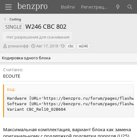
Войти
Регистрация
Coding
W246 CBC 802
SINGLE
Нет разрешения для скачивания
А
Д
Т
романофф
Авг 17, 2018
cbc
w246
в
а
э
т
т
г
Кодировка одного блока
о
а
и
р
с
Считано
о
ECOUTE
з
д
Код:
а
н
Hardware [URL='https://benzpro.ru/forum/pages/flashwa
и
Software [URL='https://benzpro.ru/forum/pages/flashwa
я
Variant CBC_Rel10_02B604
Максимальная комплектация, вариант блока как замена
оригинальному с поддержкой подсветки порогов (U25)