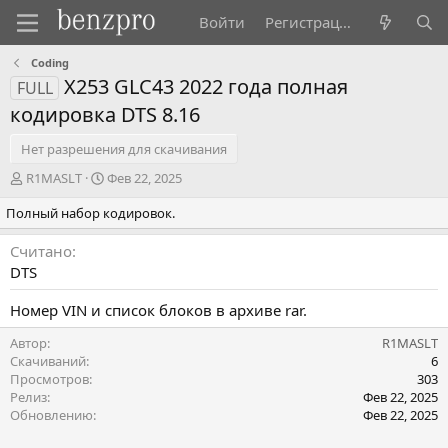
Войти
Регистрация
Coding
X253 GLС43 2022 года полная
FULL
кодировка DTS 8.16
Нет разрешения для скачивания
А
Д
R1MASLT
Фев 22, 2025
в
а
Полный набор кодировок.
т
т
о
а
р
с
Считано
о
DTS
з
д
Номер VIN и список блоков в архиве rar.
а
н
Автор
R1MASLT
и
Скачиваний
6
я
Просмотров
303
Релиз
Фев 22, 2025
Обновлению
Фев 22, 2025