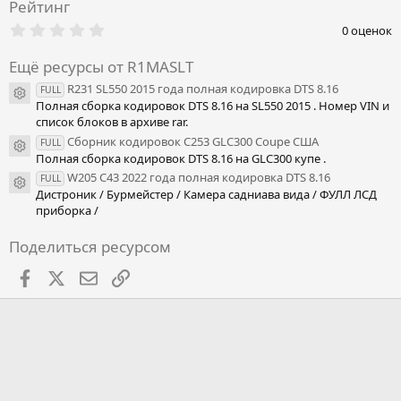
Рейтинг
0
0 оценок
.
0
Ещё ресурсы от R1MASLT
0
з
R231 SL550 2015 года полная кодировка DTS 8.16
FULL
в
Иконка ресурса
Полная сборка кодировок DTS 8.16 на SL550 2015 . Номер VIN и
ё
з
список блоков в архиве rar.
д
Сборник кодировок C253 GLC300 Coupe США
FULL
Иконка ресурса
Полная сборка кодировок DTS 8.16 на GLC300 купе .
W205 С43 2022 года полная кодировка DTS 8.16
FULL
Иконка ресурса
Дистроник / Бурмейстер / Камера садниава вида / ФУЛЛ ЛСД
приборка /
Поделиться ресурсом
Facebook
X
Почта
Ссылкой