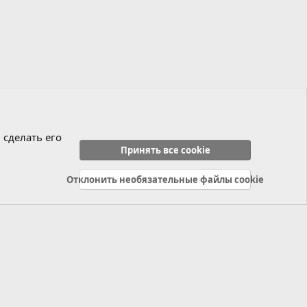
 сделать его
Принять все cookie
Отклонить необязательные файлы cookie
Политика конфиденциальности
Справка
Главная
R
S
S