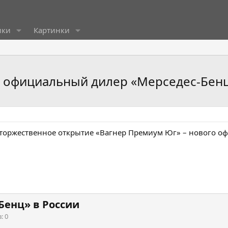
ики
Картинки
 официальный дилер «Мерседес-Бенц»
ь торжественное открытие «Вагнер Премиум Юг» – нового о
Бенц» в России
в
0