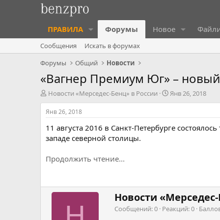
ПРАВИЛА
Форумы
Новое
Файл
Сообщения
Искать в форумах
Форумы
Общий
Новости
«Вагнер Премиум Юг» – новый
А
Д
Новости «Мерседес-Бенц» в России
Янв 26, 2018
в
а
т
т
Янв 26, 2018
о
а
11 августа 2016 в Санкт-Петербурге состоялос
р
н
т
а
западе северной столицы.
е
ч
м
а
Продолжить чтение...
ы
л
а
Н
Новости «Мерседес-
а
Н
Сообщений
0
Реакций
0
Балло
п