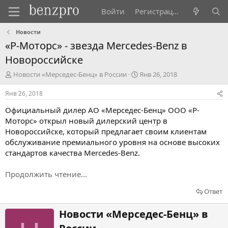
Войти
Регистрация
Новости
«Р-Моторс» - звезда Mercedes-Benz в
Новороссийске
А
Д
Новости «Мерседес-Бенц» в России
Янв 26, 2018
в
а
т
т
Янв 26, 2018
о
а
Официальный дилер АО «Мерседес-Бенц» ООО «Р-
р
н
т
а
Моторс» открыл новый дилерский центр в
е
ч
Новороссийске, который предлагает своим клиентам
м
а
обслуживание премиального уровня на основе высоких
ы
л
стандартов качества Mercedes-Benz.
а
Продолжить чтение...
Ответ
Н
Новости «Мерседес-Бенц» в
а