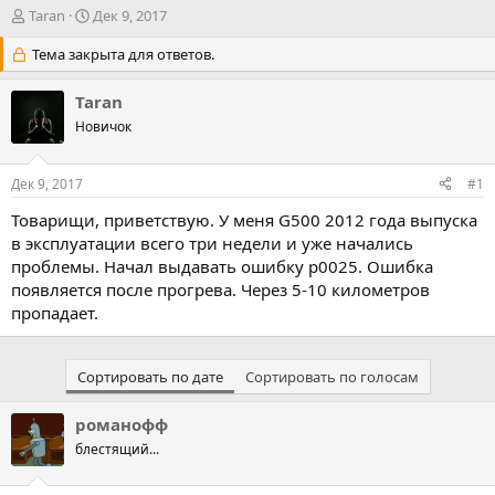
А
Д
Taran
Дек 9, 2017
в
а
т
Тема закрыта для ответов.
т
о
а
р
н
Taran
т
а
Новичок
е
ч
м
а
ы
л
Дек 9, 2017
#1
а
Товарищи, приветствую. У меня G500 2012 года выпуска
в эксплуатации всего три недели и уже начались
проблемы. Начал выдавать ошибку р0025. Ошибка
появляется после прогрева. Через 5-10 километров
пропадает.
Сортировать по дате
Сортировать по голосам
романофф
блестящий...