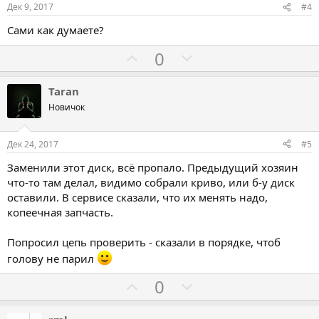
о
о
Дек 9, 2017
#4
в
в
Сами как думаете?
а
а
т
т
Г
Г
0
ь
ь
о
о
з
п
л
л
Taran
а
р
о
о
Новичок
о
с
с
т
о
о
Дек 24, 2017
#5
и
в
в
Заменили этот диск, всё пропало. Предыдущий хозяин
в
а
а
что-то там делал, видимо собрали криво, или б-у диск
т
т
оставили. В сервисе сказали, что их менять надо,
ь
ь
копеечная запчасть.
з
п
а
р
Попросил цепь проверить - сказали в порядке, чтоб
о
голову не парил
т
Г
Г
0
и
о
о
в