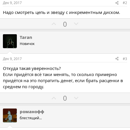
Дек 9, 2017
#2
Надо смотреть цепь и звезду с инкрементным диском.
Г
Г
0
о
о
л
л
Taran
о
о
Новичок
с
с
о
о
Дек 9, 2017
#3
в
в
Откуда такая уверенность?
а
а
Если придётся всё таки менять, то сколько примерно
т
т
придётся на это потратить денег, если брать расценки в
ь
ь
среднем по городу.
з
п
Г
Г
0
а
р
о
о
о
л
л
романофф
т
о
о
блестящий...
и
с
с
в