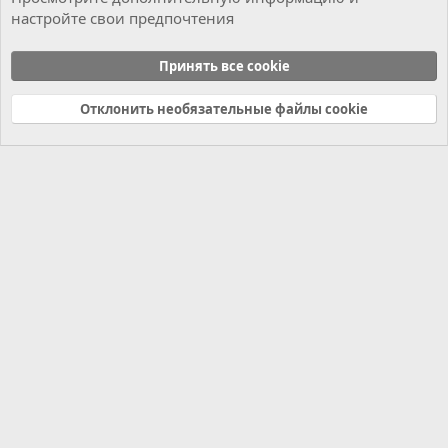
настройте свои предпочтения
Чиним сами
Принять все cookie
Cookies
Russian (RU)
Отклонить необязательные файлы cookie
Связь с нами
Условия и правила
Политика конфиденциальности
Справка
Главная
R
S
S