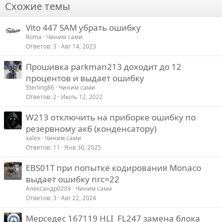
о
с
с
Схожие темы
т
о
о
и
в
в
Vito 447 SAM убрать ошибку
в
а
а
Roma
Чиним сами
Ответов
3
Авг 14, 2023
т
т
ь
ь
Прошивка parkman213 доходит до 12
з
п
процентов и выдает ошибку
а
р
Sterling86
Чиним сами
о
Ответов
2
Июль 12, 2022
т
W213 отключить на приборке ошибку по
и
резервному акб (конденсатору)
в
xalex
Чиним сами
Ответов
11
Янв 30, 2025
EBS01T при попытке кодирования Monaco
выдает ошибку nrc=22
Александр0209
Чиним сами
Ответов
3
Авг 22, 2024
Мерседес 167119 HLI_FL247 замена блока