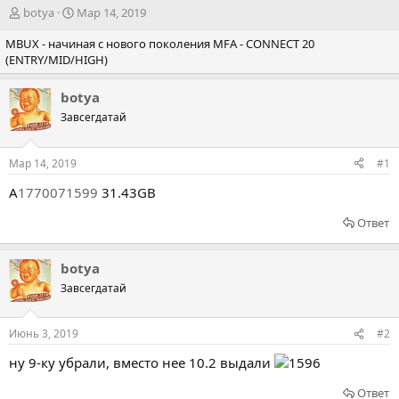
А
Д
botya
Мар 14, 2019
в
а
MBUX - начиная с нового поколения MFA - CONNECT 20
т
т
(ENTRY/MID/HIGH)
о
а
р
н
т
а
botya
е
ч
Завсегдатай
м
а
ы
л
а
Мар 14, 2019
#1
A
1770071599
31.43GB
Ответ
botya
Завсегдатай
Июнь 3, 2019
#2
ну 9-ку убрали, вместо нее 10.2 выдали
Ответ