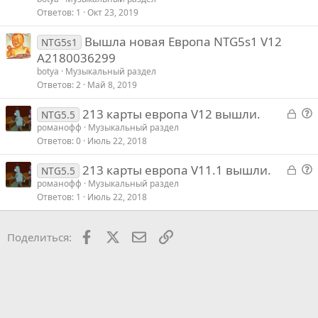
р
Ответов
1
Окт 23, 2019
о
Вышла новая Европа NTG5s1 V12
с
NTG5s1
A2180036299
botya
Музыкальный раздел
Ответов
2
Май 8, 2019
З
213 карты европа V12 вышли.
NTG5.5
а
о
романофф
Музыкальный раздел
Ответов
0
Июль 22, 2018
к
п
р
р
З
213 карты европа V11.1 вышли.
NTG5.5
ы
о
а
о
романофф
Музыкальный раздел
т
с
Ответов
1
Июль 22, 2018
к
п
ы
р
р
й
ы
о
Facebook
X
Почта
Ссылкой
Поделиться:
т
с
ы
й