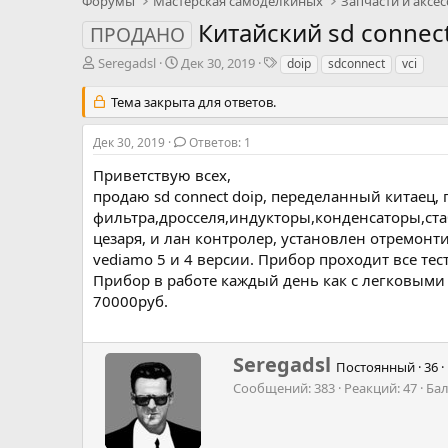
Форумы
Мастерская самоделкиных
Китайский sd connect
ПРОДАНО
А
Д
Т
Seregadsl
Дек 30, 2019
doip
sdconnect
vci
в
а
э
т
т
г
Тема закрыта для ответов.
о
а
и
р
н
Дек 30, 2019
Ответов: 1
т
а
е
ч
Приветствую всех,
м
а
продаю sd connect doip, переделанный китаец
ы
л
фильтра,дросселя,индукторы,конденсаторы,ста
а
цезаря, и лан контролер, установлен отремонт
vediamo 5 и 4 версии. Прибор проходит все тес
Прибор в работе каждый день как с легковыми 
70000руб.
Н
Seregadsl
Постоянный
·
36
·
а
Сообщений
383
Реакций
47
Ба
п
и
с