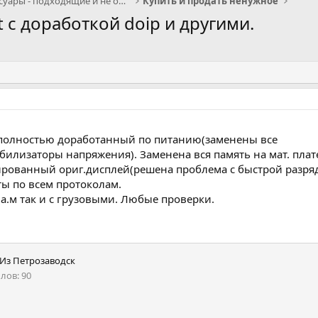
Запчасти и аксессуары - подходящие и не очень
Купить и продать ненужное
 с доработкой doip и другими.
, полностью доработанный по питанию(заменены все
билизаторы напряжения). Заменена вся память на мат. пла
ированный ориг.дисплей(решена проблема с быстрой разрядк
ты по всем протоколам.
а.м так и с грузовыми. Любые проверки.
Из
Петрозаводск
ллов
90