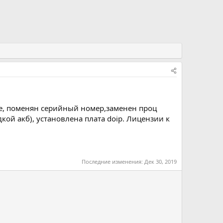
те, поменян серийный номер,заменен проц
ой акб), установлена плата doip. Лицензии к
Последние изменения:
Дек 30, 2019