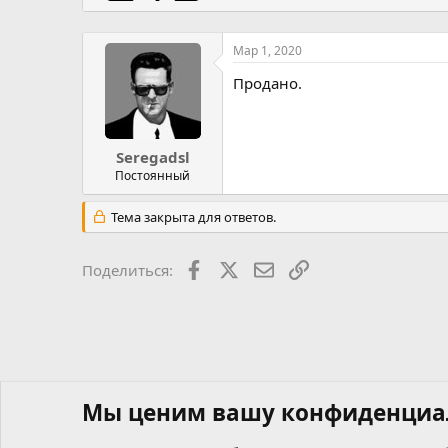
а
н
а
Мар 1, 2020
Продано.
Seregadsl
Постоянный
Тема закрыта для ответов.
Facebook
X
Почта
Ссылкой
Поделиться:
Мы ценим вашу конфиденциа