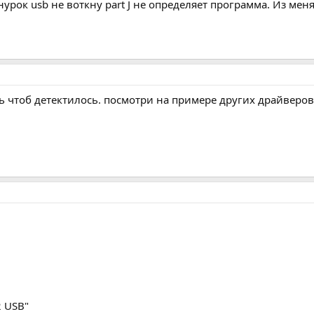
нурок usb не воткну part J не определяет программа. Из ме
ь чтоб детектилось. посмотри на примере других драйверов,
2 USB"