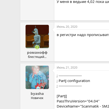
У меня в ведьме 4,02 пока ш
Июнь 20, 2020
в регистри надо прописыват
романофф
блестящий...
Июнь 21, 2020
; -------------------
; PartJ configuration
; -------------------
byasha
[PartJ]
Новичок
PassThruVersion="04.04"
DeviceName="Scanmatik - SM