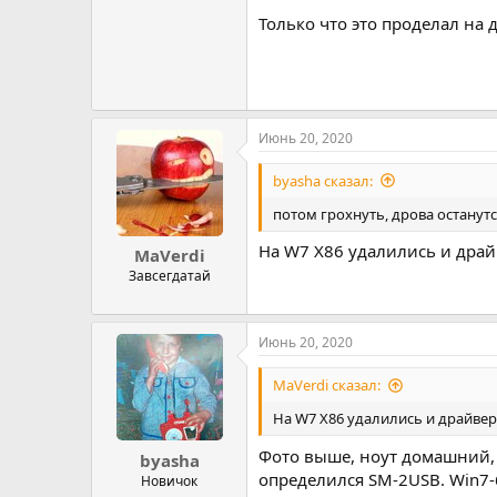
Только что это проделал на
Июнь 20, 2020
byasha сказал:
потом грохнуть, дрова останутс
На W7 X86 удалились и драйв
MaVerdi
Завсегдатай
Июнь 20, 2020
MaVerdi сказал:
На W7 X86 удалились и драйвер,
Фото выше, ноут домашний, т
byasha
определился SM-2USB. Win7-
Новичок