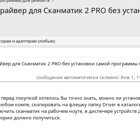
рограммы для ремонта
 драйвер для Сканматик 2 PRO без ус
ексорам и адаптерам (любым)
райвер для Сканматик 2 PRO без установки самой программы
сообщение автоматически склеено:
Янв 1, 
 перед покупкой хотелось бы точно знать, можно ли устано
любом компе, скопировать на флешку папку Driver в каталог
лючить сканматик на рабочем ноуте, в диспечере устройств дл
теории должно получиться.