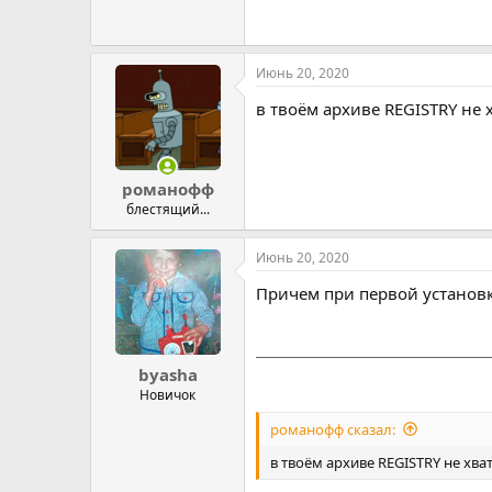
Июнь 20, 2020
в твоём архиве REGISTRY не 
романофф
блестящий...
Июнь 20, 2020
Причем при первой установк
byasha
Новичок
романофф сказал:
в твоём архиве REGISTRY не хва