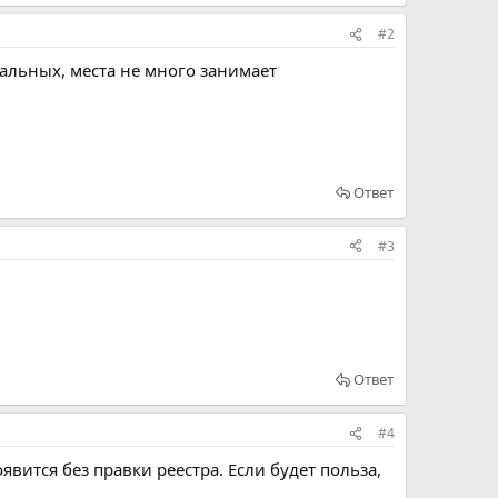
#2
тальных, места не много занимает
Ответ
#3
Ответ
#4
вится без правки реестра. Если будет польза,