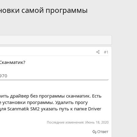
тановки самой программы
#1
 Сканматик?
1970
вить драйвер без программы сканматик. Есть
е установки программы. Удалить прогу
я Scanmatik SM2 указать путь к папке Driver
Последние изменения:
Июнь 18, 2020
Ответ