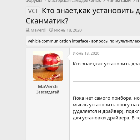
Форумы
Мастерская самоделкиных
Чиним сами
П
Кто знает,как установить
VCI
Сканматик?
А
Д
MaVerdi
Июнь 18, 2020
в
а
vehicle communication interface - вопросы по мультипл
т
т
о
а
р
н
Июнь 18, 2020
т
а
Кто знает,как установить д
е
ч
м
а
ы
л
а
MaVerdi
Завсегдатай
Пока нет самого прибора, но
мысль установить прогу на 
(удаляется и драйвер), подк
для установки драйвера. В 