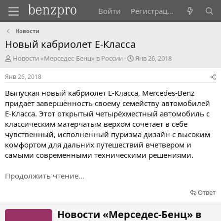
Войти
Регистрация
Новости
Новый кабриолет Е-Класса
А
Д
Новости «Мерседес-Бенц» в России
Янв 26, 2018
в
а
т
т
Янв 26, 2018
о
а
Выпуская новый кабриолет Е-Класса, Mercedes-Benz
р
н
т
а
придаёт завершённость своему семейству автомобилей
е
ч
Е-Класса. Этот открытый четырёхместный автомобиль с
м
а
классическим матерчатым верхом сочетает в себе
ы
л
чувственный, исполненный пуризма дизайн с высоким
а
комфортом для дальних путешествий вчетвером и
самыми современными техническими решениями.
Продолжить чтение...
Ответ
Н
Новости «Мерседес-Бенц» в
а