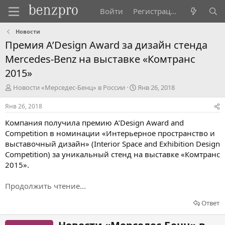
Войти
Регистрация
Новости
Премия A’Design Award за дизайн стенда
Mercedes-Benz на выставке «Комтранс
2015»
А
Д
Новости «Мерседес-Бенц» в России
Янв 26, 2018
в
а
т
т
Янв 26, 2018
о
а
Компания получила премию A’Design Award and
р
н
т
а
Competition в номинации «Интерьерное пространство и
е
ч
выставочный дизайн» (Interior Space and Exhibition Design
м
а
Competition) за уникальный стенд на выставке «Комтранс
ы
л
2015».
а
Продолжить чтение...
Ответ
Н