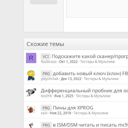
12
Book Antiqua
15
Courier New
18
Georgia
22
Tahoma
26
Times New Roman
Схожие темы
Trebuchet MS
Подскажите какой сканер/прогр
Verdana
VCI
R
Razbiraus
Окт 1, 2022
Тестеры & Мультики
добавить новый ключ (клон) F
PRG
yblyshchak
Дек 13, 2022
Тестеры & Мультики
Дифференциальный пробник для о
KostYK
Янв 1, 2025
Тестеры & Мультики
Пины для XPROG
PRG
sein
Ноя 22, 2018
Тестеры & Мультики
в ISM/DSM читать и писать m
PRG