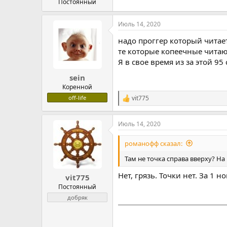
Постоянный
Июль 14, 2020
надо проггер который читае
те которые копеечные читают
Я в свое время из за этой 95
sein
Коренной
vit775
off-life
Р
е
а
Июль 14, 2020
к
ц
и
романофф сказал:
и
:
Там не точка справа вверху? На
Нет, грязь. Точки нет. За 1 н
vit775
Постоянный
добряк