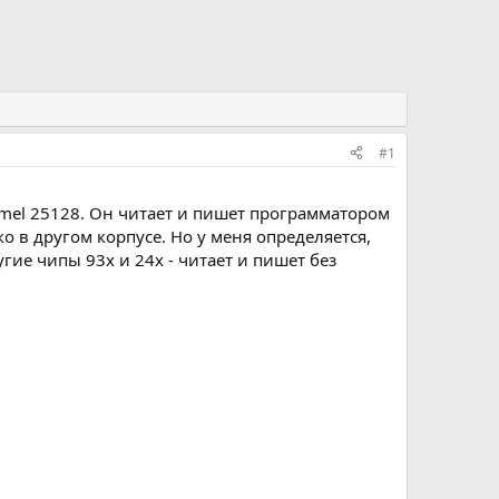
#1
tmel 25128. Он читает и пишет программатором
ько в другом корпусе. Но у меня определяется,
угие чипы 93х и 24х - читает и пишет без