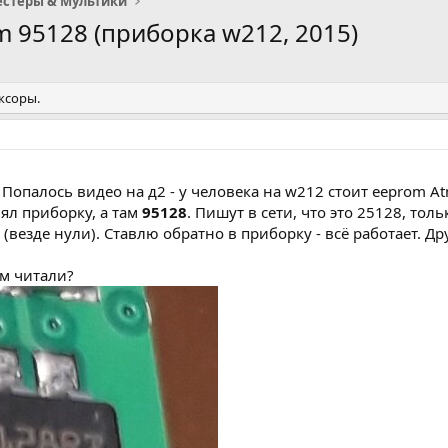
естеры & Мультики
 95128 (приборка w212, 2015)
ксоры.
опалось видео на д2 - у человека на w212 стоит eeprom A
нял приборку, а там
95128
. Пишут в сети, что это 25128, тол
 (везде нули). Ставлю обратно в приборку - всё работает. Др
ем читали?