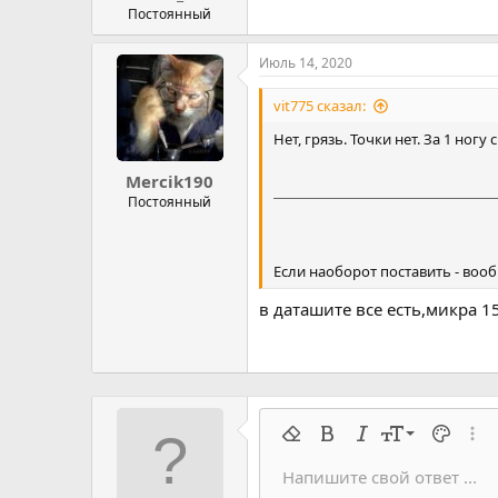
Постоянный
Июль 14, 2020
vit775 сказал:
Нет, грязь. Точки нет. За 1 ногу 
Mercik190
Постоянный
Если наоборот поставить - воо
в даташите все есть,микра 15
9
Удалить форматирование
Жирный
Курсив
Размер шрифт
Цвет тек
Расш
10
Напишите свой ответ ...
Arial
Семейство шрифтов
Вставить горизонтальную 
Спойлер
Перечёркнутый
Код
Подчеркивание
Запрет индек
Код в строку
Построч
Офф