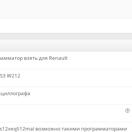
Выровнять справа
Индент
Заголовок 2
Выравнивание текста
Выступ
Заголовок 3
амматор взять для Renault
BS3 W212
сциллографа
о
п
c9s12xeq512mal возможно такими программаторами
р