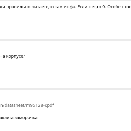
ли правильно читаете,то там инфа. Если нет,то 0. Особенно
 На корпусе?
en/datasheet/m95128-r.pdf
какаета заморочка