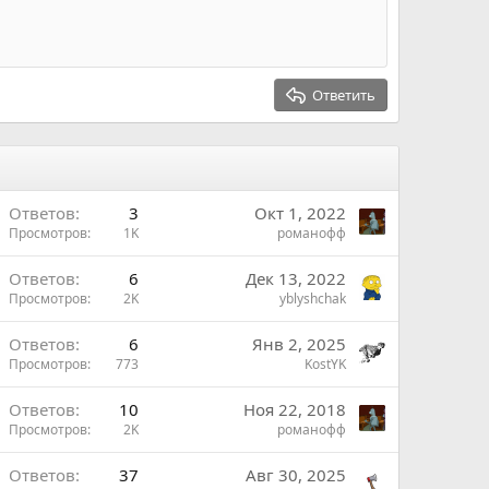
и
в
Ответить
Ответов
3
Окт 1, 2022
Просмотров
1K
романофф
Ответов
6
Дек 13, 2022
Просмотров
2K
yblyshchak
Ответов
6
Янв 2, 2025
Просмотров
773
KostYK
В
Ответов
10
Ноя 22, 2018
Просмотров
2K
романофф
Ответов
37
Авг 30, 2025