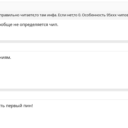
правильно читаете,то там инфа. Если нет,то 0. Особенность 95ххх чипо
ообще не определяется чип.
ниям.
есть первый пин!