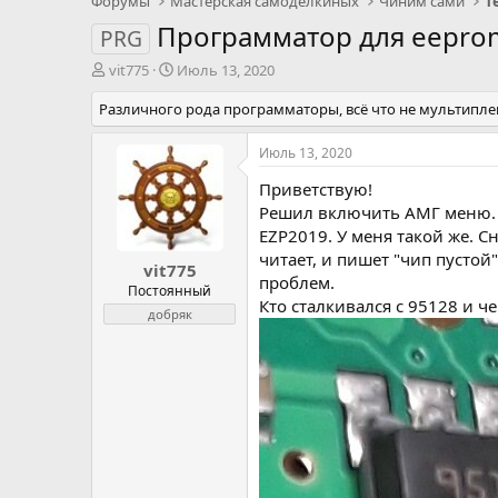
Форумы
Мастерская самоделкиных
Чиним сами
Т
Программатор для eeprom
PRG
А
Д
vit775
Июль 13, 2020
в
а
Различного рода программаторы, всё что не мультипле
т
т
о
а
р
н
Июль 13, 2020
т
а
Приветствую!
е
ч
м
а
Решил включить АМГ меню. П
ы
л
EZP2019. У меня такой же. С
а
читает, и пишет "чип пустой"
vit775
проблем.
Постоянный
Кто сталкивался с 95128 и ч
добряк