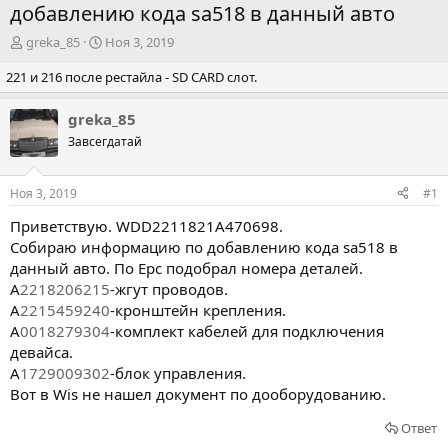
добавлению кода sa518 в данный авто
А
Д
greka_85
Ноя 3, 2019
в
а
221 и 216 после рестайла - SD CARD слот.
т
т
о
а
р
н
greka_85
т
а
Завсегдатай
е
ч
м
а
ы
л
Ноя 3, 2019
#1
а
Приветствую.
WDD2211821A470698
.
Собираю информацию по добавлению кода sa518 в
данный авто. По Epc подобрал номера деталей.
A
2218206215
-жгут проводов.
A
2215459240
-кронштейн крепления.
A
0018279304
-комплект кабелей для подключения
девайса.
A
1729009302
-блок управления.
Вот в Wis не нашел документ по дооборудованию.
Ответ