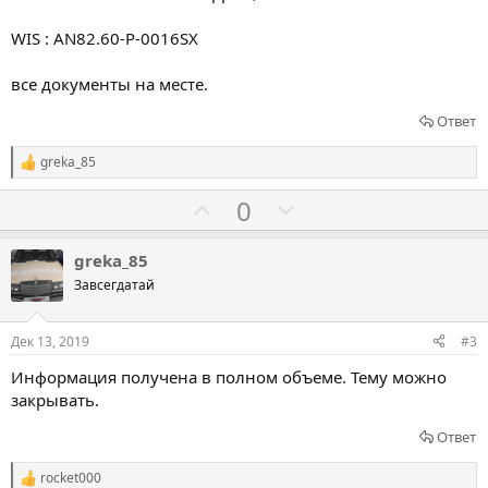
WIS : AN82.60-P-0016SX
все документы на месте.
Ответ
greka_85
Р
е
Г
Г
0
а
к
о
о
ц
л
л
и
greka_85
и
о
о
Завсегдатай
:
с
с
о
о
Дек 13, 2019
#3
в
в
Информация получена в полном объеме. Тему можно
а
а
закрывать.
т
т
ь
ь
Ответ
з
п
rocket000
Р