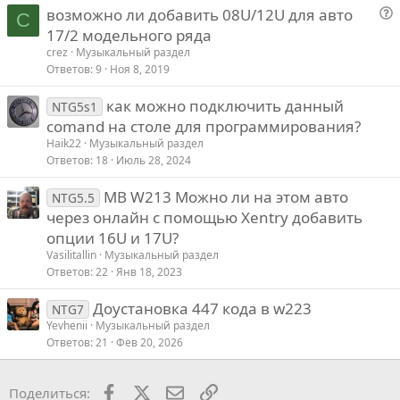
возможно ли добавить 08U/12U для авто
с
C
о
17/2 модельного ряда
п
crez
Музыкальный раздел
р
Ответов
9
Ноя 8, 2019
о
как можно подключить данный
с
NTG5s1
comand на столе для программирования?
Haik22
Музыкальный раздел
Ответов
18
Июль 28, 2024
MB W213 Можно ли на этом авто
NTG5.5
через онлайн с помощью Xentry добавить
опции 16U и 17U?
Vasilitallin
Музыкальный раздел
Ответов
22
Янв 18, 2023
Доустановка 447 кода в w223
NTG7
Yevhenii
Музыкальный раздел
Ответов
21
Фев 20, 2026
Facebook
X
Почта
Ссылкой
Поделиться: