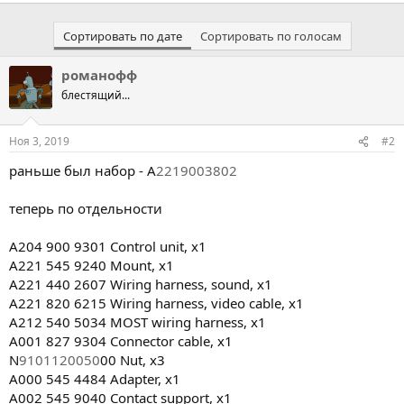
Сортировать по дате
Сортировать по голосам
романофф
блестящий...
Ноя 3, 2019
#2
раньше был набор - A
2219003802
теперь по отдельности
A204 900 9301 Control unit, x1
A221 545 9240 Mount, x1
A221 440 2607 Wiring harness, sound, x1
A221 820 6215 Wiring harness, video cable, x1
A212 540 5034 MOST wiring harness, x1
A001 827 9304 Connector cable, x1
N
9101120050
00 Nut, x3
A000 545 4484 Adapter, x1
A002 545 9040 Contact support, x1