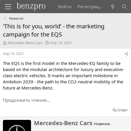
Войти
Регистрация
Новости
‘This is for you, world’ - the marketing
campaign for the EQS
А
Д
Mercedes-Benz Cars
Апр 19, 2021
в
а
т
т
Апр 19, 2021
о
а
The EQS is the first model in the Mercedes-EQ family to be
р
н
т
а
based on the modular architecture for luxury and executive-
е
ч
class electric vehicles. It marks an important milestone in
м
а
Ambition 2039 - the path to the CO2-neutral mobility of the
ы
л
future at Mercedes-Benz.
а
Продолжить чтение...
Ответ
Н
Mercedes-Benz Cars
Новичок
а