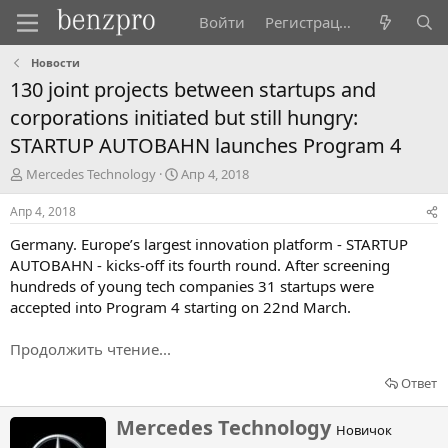
Войти
Регистрация
Новости
130 joint projects between startups and
corporations initiated but still hungry:
STARTUP AUTOBAHN launches Program 4
А
Д
Mercedes Technology
Апр 4, 2018
в
а
т
т
Апр 4, 2018
о
а
Germany. Europe’s largest innovation platform - STARTUP
р
н
т
а
AUTOBAHN - kicks-off its fourth round. After screening
е
ч
hundreds of young tech companies 31 startups were
м
а
accepted into Program 4 starting on 22nd March.
ы
л
а
Продолжить чтение...
Ответ
Н
Mercedes Technology
Новичок
а