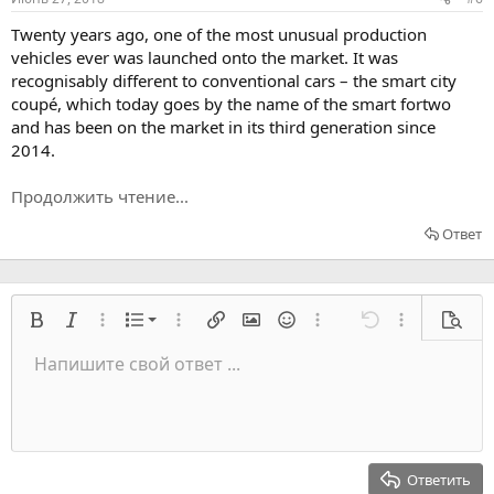
Twenty years ago, one of the most unusual production
vehicles ever was launched onto the market. It was
recognisably different to conventional cars – the smart city
coupé, which today goes by the name of the smart fortwo
and has been on the market in its third generation since
2014.
Продолжить чтение...
Ответ
Нумерованный список
Жирный
Курсив
Расширенный режим...
Список
Расширенный режим...
Вставить ссылку
Вставить изображение
Смайлы
Расширенный режим...
Отмена
Расширенный
Предв
Список
Напишите свой ответ ...
Выровнять слева
9
Нормальный
Сохранить черновик
Оффтопик
Arial
Размер шрифта
Выравнивание
Цитата
Переделать
Медиа
Переключить BB код
Цвет текста
Формат параграфа
Вставить таблицу
Удалить форматирование
Семейство шрифтов
Вставить горизонтальную линию
Черновики
Перечёркнутый
Спойлер
Подчеркивание
Код
Код в строку
Вставить
Построчный спойлер
Встраивание галереи
Запрет индексации
Индент
10
Удалить черновик
Выровнять центр
Заголовок 1
Book Antiqua
Выступ
12
Courier New
Выровнять справа
Заголовок 2
15
Georgia
Выравнивание текста
Ответить
Заголовок 3