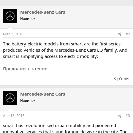
н
а
Mercedes-Benz Cars
Новичок
Мар 5, 2018
#2
The battery-electric models from smart are the first series-
produced vehicles of the Mercedes-Benz Cars EQ family. And
smart is simplifying access to electric mobility:
Продолжить чтение...
Ответ
Mercedes-Benz Cars
Новичок
Апр 13, 2018
#3
smart has revolutionised urban mobility and pioneered
innovative services that stand for joie de vivre in the city. The