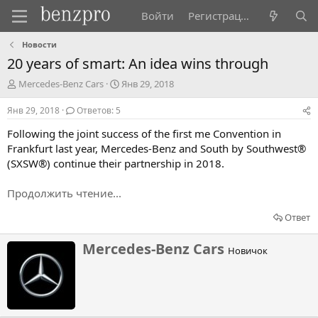
Войти
Регистрация
Новости
20 years of smart: An idea wins through
А
Д
Mercedes-Benz Cars
Янв 29, 2018
в
а
т
т
Янв 29, 2018
Ответов: 5
о
а
Following the joint success of the first me Convention in
р
н
т
а
Frankfurt last year, Mercedes-Benz and South by Southwest®
е
ч
(SXSW®) continue their partnership in 2018.
м
а
ы
л
Продолжить чтение...
а
Ответ
Н
Mercedes-Benz Cars
Новичок
а
п
и
с
а