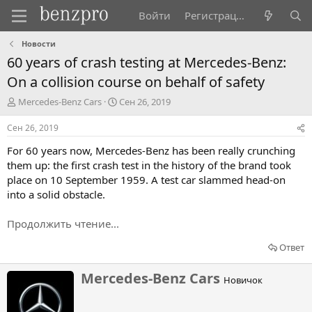
Войти
Регистрация
Новости
60 years of crash testing at Mercedes-Benz:
On a collision course on behalf of safety
А
Д
Mercedes-Benz Cars
Сен 26, 2019
в
а
т
т
Сен 26, 2019
о
а
For 60 years now, Mercedes-Benz has been really crunching
р
н
т
а
them up: the first crash test in the history of the brand took
е
ч
place on 10 September 1959. A test car slammed head-on
м
а
into a solid obstacle.
ы
л
а
Продолжить чтение...
Ответ
Н
Mercedes-Benz Cars
Новичок
а
п