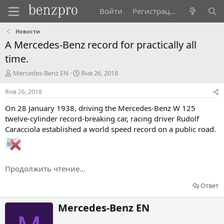
Войти
Регистрация
Новости
A Mercedes-Benz record for practically all
time.
А
Д
Mercedes-Benz EN
Янв 26, 2018
в
а
т
т
Янв 26, 2018
о
а
On 28 January 1938, driving the Mercedes-Benz W 125
р
н
т
а
twelve-cylinder record-breaking car, racing driver Rudolf
е
ч
Caracciola established a world speed record on a public road.
м
а
ы
л
а
Продолжить чтение...
Ответ
Н
Mercedes-Benz EN
а
п