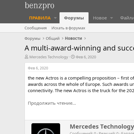
ПРАВИЛА
Форумы
Новое
Файл
Сообщения
Искать в форумах
Форумы
Общий
Новости
A multi-award-winning and succe
А
Д
Mercedes Technology
Фев 6, 2020
в
а
т
т
Фев 6, 2020
о
а
the new Actros is a compelling proposition – first
р
н
т
а
awards across the whole of Europe. Such awards unde
е
ч
connectivity. The new Actros is the truck for the 20
м
а
ы
л
Продолжить чтение...
а
Н
Mercedes Technology
а
Сообщений
0
Реакций
0
Балло