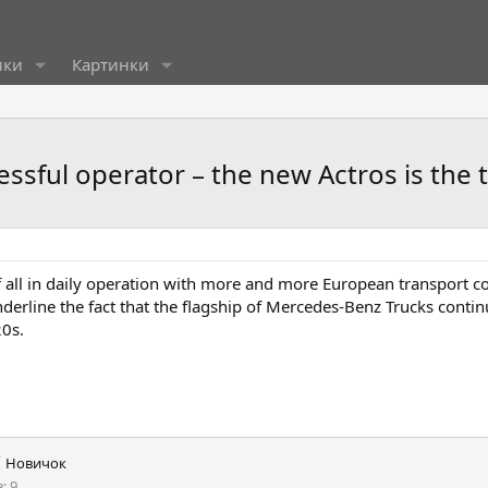
ики
Картинки
ssful operator – the new Actros is the 
 of all in daily operation with more and more European transport
rline the fact that the flagship of Mercedes-Benz Trucks continue
20s.
Новичок
в
9