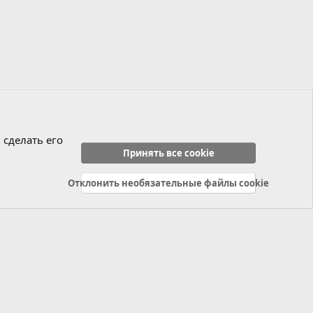
 сделать его
Принять все cookie
Отклонить необязательные файлы cookie
Политика конфиденциальности
Справка
Главная
R
S
S