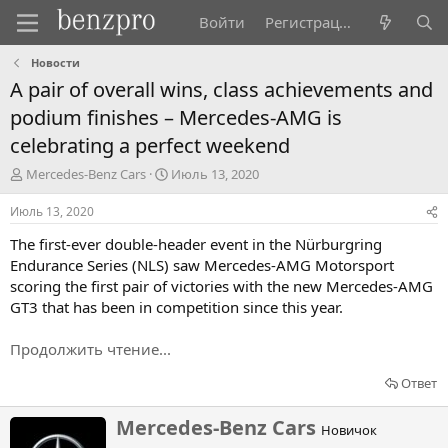
Войти
Регистрация
Новости
A pair of overall wins, class achievements and
podium finishes – Mercedes-AMG is
celebrating a perfect weekend
А
Д
Mercedes-Benz Cars
Июль 13, 2020
в
а
т
т
Июль 13, 2020
о
а
The first-ever double-header event in the Nürburgring
р
н
т
а
Endurance Series (NLS) saw Mercedes-AMG Motorsport
е
ч
scoring the first pair of victories with the new Mercedes-AMG
м
а
GT3 that has been in competition since this year.
ы
л
а
Продолжить чтение...
Ответ
Н
Mercedes-Benz Cars
Новичок
а