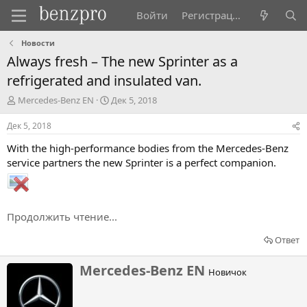
Войти
Регистрация
Новости
Always fresh – The new Sprinter as a
refrigerated and insulated van.
А
Д
Mercedes-Benz EN
Дек 5, 2018
в
а
т
т
Дек 5, 2018
о
а
With the high-performance bodies from the Mercedes-Benz
р
н
т
а
service partners the new Sprinter is a perfect companion.
е
ч
м
а
ы
л
а
Продолжить чтение...
Ответ
Н
Mercedes-Benz EN
Новичок
а
п
и