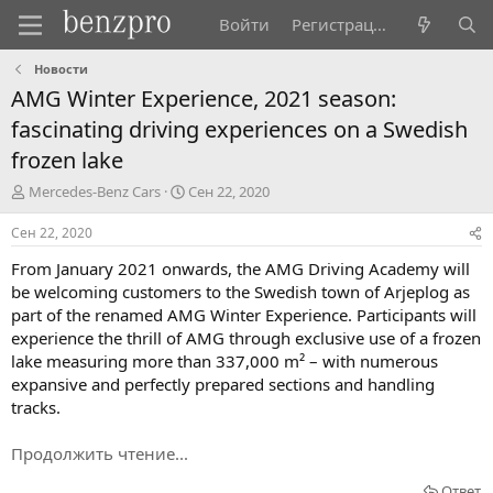
Войти
Регистрация
Новости
AMG Winter Experience, 2021 season:
fascinating driving experiences on a Swedish
frozen lake
А
Д
Mercedes-Benz Cars
Сен 22, 2020
в
а
т
т
Сен 22, 2020
о
а
From January 2021 onwards, the AMG Driving Academy will
р
н
т
а
be welcoming customers to the Swedish town of Arjeplog as
е
ч
part of the renamed AMG Winter Experience. Participants will
м
а
experience the thrill of AMG through exclusive use of a frozen
ы
л
lake measuring more than 337,000 m² – with numerous
а
expansive and perfectly prepared sections and handling
tracks.
Продолжить чтение...
Ответ