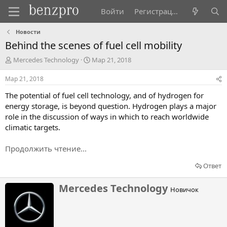
Войти
Регистрация
Новости
Behind the scenes of fuel cell mobility
А
Д
Mercedes Technology
Мар 21, 2018
в
а
т
т
Мар 21, 2018
о
а
The potential of fuel cell technology, and of hydrogen for
р
н
т
а
energy storage, is beyond question. Hydrogen plays a major
е
ч
role in the discussion of ways in which to reach worldwide
м
а
climatic targets.
ы
л
а
Продолжить чтение...
Ответ
Н
Mercedes Technology
Новичок
а
п
и
с