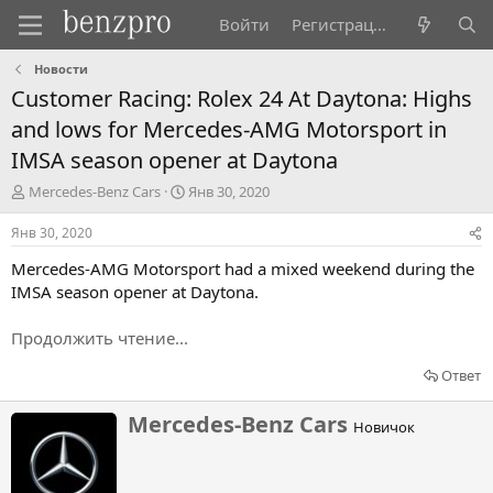
Войти
Регистрация
Новости
Customer Racing: Rolex 24 At Daytona: Highs
and lows for Mercedes-AMG Motorsport in
IMSA season opener at Daytona
А
Д
Mercedes-Benz Cars
Янв 30, 2020
в
а
т
т
Янв 30, 2020
о
а
Mercedes-AMG Motorsport had a mixed weekend during the
р
н
т
а
IMSA season opener at Daytona.
е
ч
м
а
Продолжить чтение...
ы
л
а
Ответ
Н
Mercedes-Benz Cars
Новичок
а
п
и