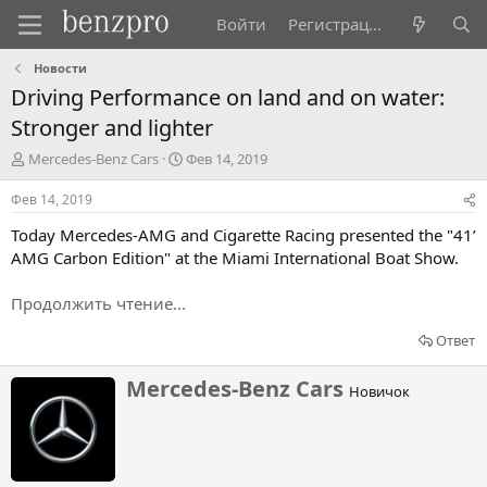
Войти
Регистрация
Новости
Driving Performance on land and on water:
Stronger and lighter
А
Д
Mercedes-Benz Cars
Фев 14, 2019
в
а
т
т
Фев 14, 2019
о
а
Today Mercedes-AMG and Cigarette Racing presented the "41’
р
н
т
а
AMG Carbon Edition" at the Miami International Boat Show.
е
ч
м
а
Продолжить чтение...
ы
л
а
Ответ
Н
Mercedes-Benz Cars
Новичок
а
п
и
с
а