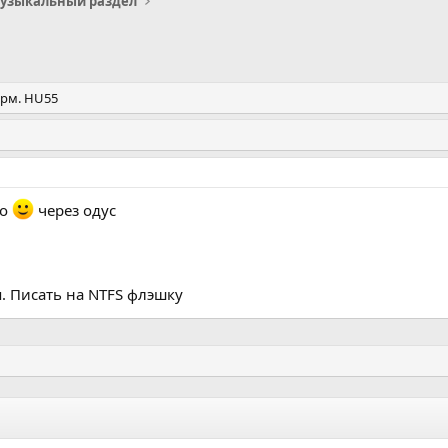
узыкальный раздел
орм. HU55
но
через одус
. Писать на NTFS флэшку