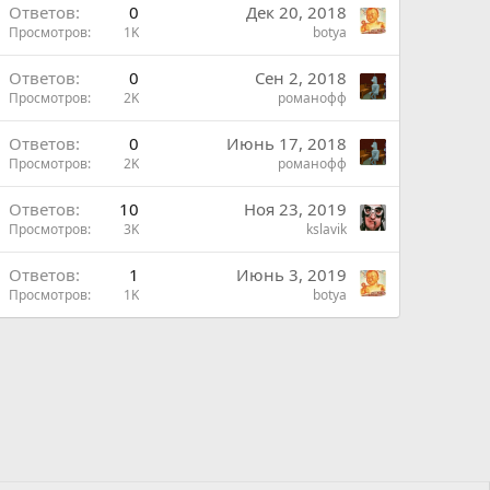
В
Ответов
0
Дек 20, 2018
Просмотров
1K
botya
Ответов
0
Сен 2, 2018
Просмотров
2K
романофф
Ответов
0
Июнь 17, 2018
Просмотров
2K
романофф
Ответов
10
Ноя 23, 2019
Просмотров
3K
kslavik
ы
Ответов
1
Июнь 3, 2019
ы
Просмотров
1K
botya
й