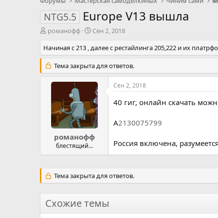
Форумы
Мастерская самоделкиных
Чиним сами
М
Europe V13 вышла
NTG5.5
А
Д
романофф
Сен 2, 2018
в
а
Начиная с 213 , далее с рестайлинга 205,222 и их платрф
т
т
о
а
р
н
Тема закрыта для ответов.
т
а
е
ч
Сен 2, 2018
м
а
ы
л
40 гиг, онлайн скачать мож
а
A
2130075799
романофф
Россия включена, разумеется
блестящий...
Тема закрыта для ответов.
Схожие темы