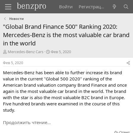
Войти
Регистрация
Новости
"Global Brand Finance 500" Ranking 2020:
Mercedes-Benz is the most valuable car brand
in the world
А
Д
Mercedes-Benz Cars
Фев 5, 2020
в
а
т
т
Фев 5, 2020
о
а
Mercedes-Benz has been able to further increase its brand
р
н
т
а
value in the current "Global 500 2020" ranking of the
е
ч
American brand valuation company Brand Finance and once
м
а
again is the most valuable car brand in the world. The brand
ы
л
with the star is also the most valuable B2C brand in Europe.
а
Five hundred brands were examined in the course of this
study.
Продолжить чтение...
Ответ