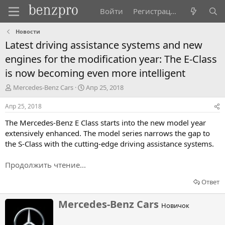
Войти
Регистрация
Новости
Latest driving assistance systems and new
engines for the modification year: The E-Class
is now becoming even more intelligent
А
Д
Mercedes-Benz Cars
Апр 25, 2018
в
а
т
т
Апр 25, 2018
о
а
The Mercedes-Benz E Class starts into the new model year
р
н
т
а
extensively enhanced. The model series narrows the gap to
е
ч
the S-Class with the cutting-edge driving assistance systems.
м
а
ы
л
Продолжить чтение...
а
Ответ
Н
Mercedes-Benz Cars
Новичок
а
п