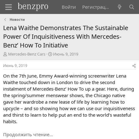
Войти
Регистрация
Новости
Lena Waithe Demonstrates The Sustainable
Power Of Inquisitiveness With Mercedes-
Benz’ How To Initiative
А
Д
Mercedes-Benz Cars
Июнь 9, 2019
в
а
т
т
Июнь 9, 2019
о
а
On the 7th June, Emmy Award-winning screenwriter Lena
р
н
т
а
Waithe touched down in London to drive the second
е
ч
instalment of Mercedes-Benz’ How To up a gear. Here, during
м
а
the spring/summer menswear shows, the Chicago native
ы
л
gave her wardrobe a new lease of life by learning how to
а
upcycle – and so showing how we can use our inquisitiveness
and thirst to learn to help put an end to the world’s wasteful
habits.
Продолжить чтение...