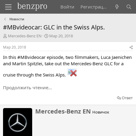
Войти
Регистрация
Новости
#MBvideocar: GLC in the Swiss Alps.
А
Д
Mercedes-Benz EN
Мар 20, 2018
в
а
т
т
Мар 20, 2018
о
а
In this #MBvideocar episode, two filmmakers, Luca Jaenichen
р
н
т
а
and Martin Spitzlei, take out the Mercedes-Benz GLC for a
е
ч
м
а
cruise through the Swiss Alps.
ы
л
а
Продолжить чтение...
Ответ
Н
Mercedes-Benz EN
Новичок
а
п
и
с