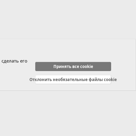
 сделать его
Принять все cookie
Отклонить необязательные файлы cookie
Политика конфиденциальности
Справка
Главная
R
S
S