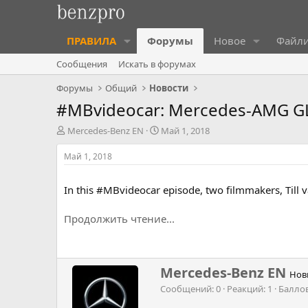
ПРАВИЛА
Форумы
Новое
Файл
Сообщения
Искать в форумах
Форумы
Общий
Новости
#MBvideocar: Mercedes-AMG GLE
А
Д
Mercedes-Benz EN
Май 1, 2018
в
а
т
т
Май 1, 2018
о
а
р
н
In this #MBvideocar episode, two filmmakers, Till
т
а
е
ч
м
а
Продолжить чтение...
ы
л
а
Н
Mercedes-Benz EN
Нов
а
Сообщений
0
Реакций
1
Балло
п
и