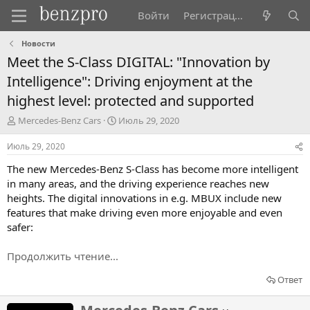
Войти
Регистрация
Новости
Meet the S-Class DIGITAL: "Innovation by
Intelligence": Driving enjoyment at the
highest level: protected and supported
А
Д
Mercedes-Benz Cars
Июль 29, 2020
в
а
т
т
Июль 29, 2020
о
а
The new Mercedes-Benz S-Class has become more intelligent
р
н
т
а
in many areas, and the driving experience reaches new
е
ч
heights. The digital innovations in e.g. MBUX include new
м
а
features that make driving even more enjoyable and even
ы
л
safer:
а
Продолжить чтение...
Ответ
Н