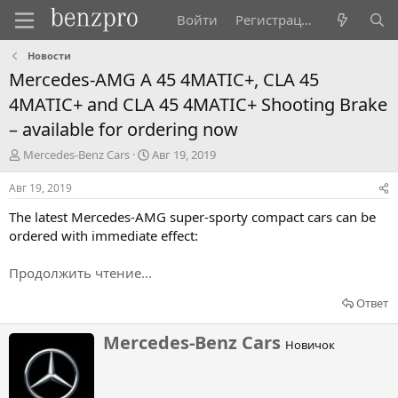
Войти
Регистрация
Новости
Mercedes-AMG A 45 4MATIC+, CLA 45
4MATIC+ and CLA 45 4MATIC+ Shooting Brake
– available for ordering now
А
Д
Mercedes-Benz Cars
Авг 19, 2019
в
а
т
т
Авг 19, 2019
о
а
The latest Mercedes-AMG super-sporty compact cars can be
р
н
т
а
ordered with immediate effect:
е
ч
м
а
Продолжить чтение...
ы
л
а
Ответ
Н
Mercedes-Benz Cars
Новичок
а
п
и