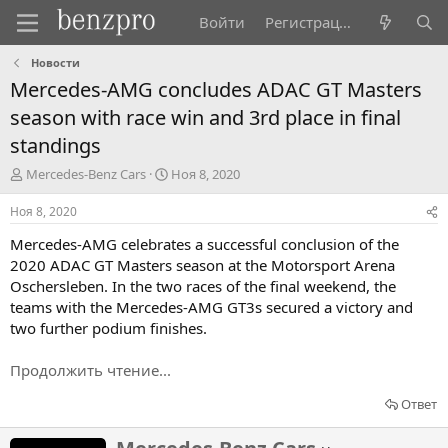
Войти
Регистрация
Новости
Mercedes-AMG concludes ADAC GT Masters
season with race win and 3rd place in final
standings
А
Д
Mercedes-Benz Cars
Ноя 8, 2020
в
а
т
т
Ноя 8, 2020
о
а
Mercedes-AMG celebrates a successful conclusion of the
р
н
т
а
2020 ADAC GT Masters season at the Motorsport Arena
е
ч
Oschersleben. In the two races of the final weekend, the
м
а
teams with the Mercedes-AMG GT3s secured a victory and
ы
л
two further podium finishes.
а
Продолжить чтение...
Ответ
Н