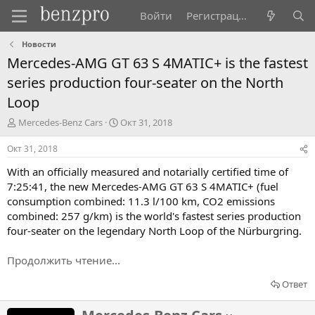
Войти
Регистрация
Новости
Mercedes-AMG GT 63 S 4MATIC+ is the fastest
series production four-seater on the North
Loop
А
Д
Mercedes-Benz Cars
Окт 31, 2018
в
а
т
т
Окт 31, 2018
о
а
With an officially measured and notarially certified time of
р
н
т
а
7:25:41, the new Mercedes-AMG GT 63 S 4MATIC+ (fuel
е
ч
consumption combined: 11.3 l/100 km, CO2 emissions
м
а
combined: 257 g/km) is the world's fastest series production
ы
л
four-seater on the legendary North Loop of the Nürburgring.
а
Продолжить чтение...
Ответ
Н