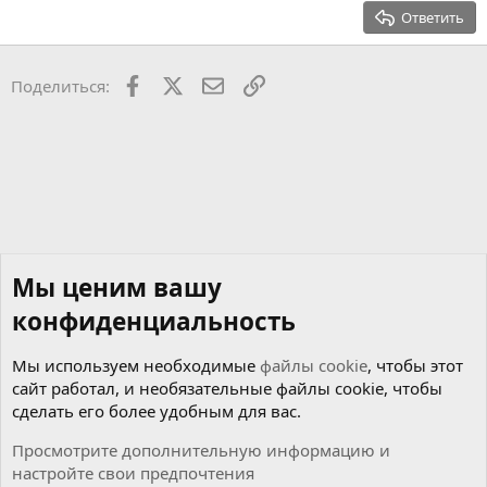
15
Georgia
Выравнивание текста
Ответить
Заголовок 3
18
Tahoma
22
Times New Roman
Facebook
X
Почта
Ссылкой
Поделиться:
26
Trebuchet MS
Verdana
Мы ценим вашу
конфиденциальность
Мы используем необходимые
файлы cookie
, чтобы этот
сайт работал, и необязательные файлы cookie, чтобы
сделать его более удобным для вас.
Просмотрите дополнительную информацию и
настройте свои предпочтения