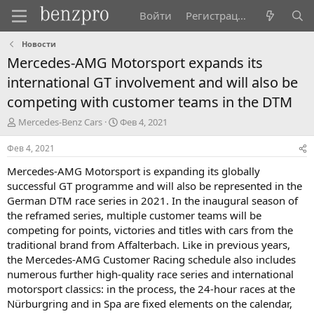
Войти
Регистрация
Новости
Mercedes-AMG Motorsport expands its
international GT involvement and will also be
competing with customer teams in the DTM
А
Д
Mercedes-Benz Cars
Фев 4, 2021
в
а
т
т
Фев 4, 2021
о
а
Mercedes-AMG Motorsport is expanding its globally
р
н
т
а
successful GT programme and will also be represented in the
е
ч
German DTM race series in 2021. In the inaugural season of
м
а
the reframed series, multiple customer teams will be
ы
л
competing for points, victories and titles with cars from the
а
traditional brand from Affalterbach. Like in previous years,
the Mercedes-AMG Customer Racing schedule also includes
numerous further high-quality race series and international
motorsport classics: in the process, the 24-hour races at the
Nürburgring and in Spa are fixed elements on the calendar,