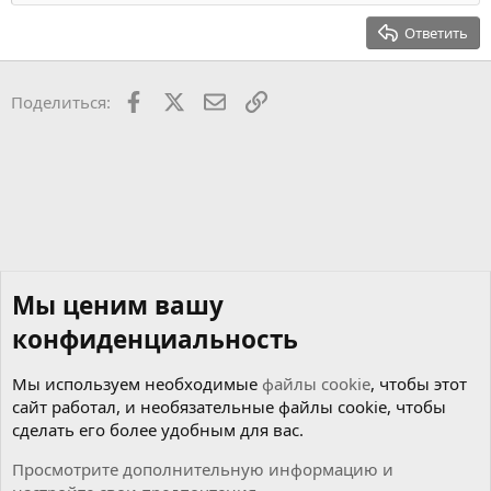
Заголовок 2
15
Georgia
Выравнивание текста
Ответить
Заголовок 3
18
Tahoma
22
Times New Roman
Facebook
X
Почта
Ссылкой
Поделиться:
26
Trebuchet MS
Verdana
Мы ценим вашу
конфиденциальность
Мы используем необходимые
файлы cookie
, чтобы этот
сайт работал, и необязательные файлы cookie, чтобы
сделать его более удобным для вас.
Просмотрите дополнительную информацию и