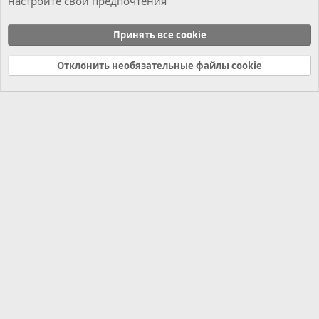
настройте свои предпочтения
Новости
Принять все cookie
Cookies
Russian (RU)
Отклонить необязательные файлы cookie
Связь с нами
Условия и правила
Политика конфиденциальности
Справка
Главная
R
S
S