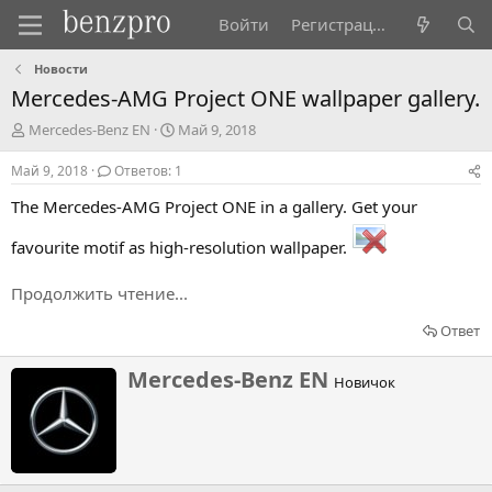
Войти
Регистрация
Новости
Mercedes-AMG Project ONE wallpaper gallery.
А
Д
Mercedes-Benz EN
Май 9, 2018
в
а
т
т
Май 9, 2018
Ответов: 1
о
а
The Mercedes-AMG Project ONE in a gallery. Get your
р
н
т
а
favourite motif as high-resolution wallpaper.
е
ч
м
а
ы
л
Продолжить чтение...
а
Ответ
Н
Mercedes-Benz EN
Новичок
а
п
и
с
а