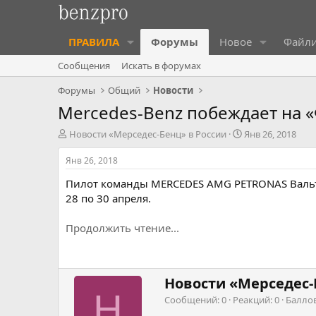
ПРАВИЛА
Форумы
Новое
Файл
Сообщения
Искать в форумах
Форумы
Общий
Новости
Mercedes-Benz побеждает на 
А
Д
Новости «Мерседес-Бенц» в России
Янв 26, 2018
в
а
т
т
Янв 26, 2018
о
а
Пилот команды MERCEDES AMG PETRONAS Вальтте
р
н
т
а
28 по 30 апреля.
е
ч
м
а
Продолжить чтение...
ы
л
а
Н
Новости «Мерседес-
а
Н
Сообщений
0
Реакций
0
Балло
п