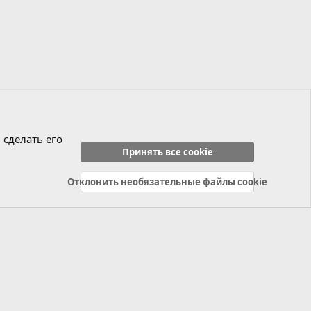
 сделать его
Принять все cookie
Отклонить необязательные файлы cookie
Политика конфиденциальности
Справка
Главная
R
S
S