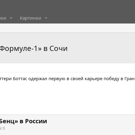
ики
Картинки
«Формуле-1» в Сочи
ри Боттас одержал первую в своей карьере победу в Гран
Бенц» в России
в
0