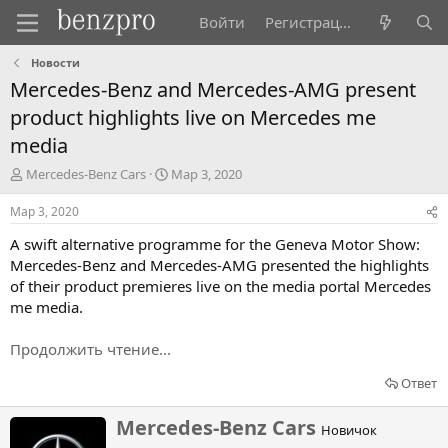
Войти
Регистрация
Новости
Mercedes-Benz and Mercedes-AMG present
product highlights live on Mercedes me
media
А
Д
Mercedes-Benz Cars
Мар 3, 2020
в
а
т
т
Мар 3, 2020
о
а
A swift alternative programme for the Geneva Motor Show:
р
н
т
а
Mercedes-Benz and Mercedes-AMG presented the highlights
е
ч
of their product premieres live on the media portal Mercedes
м
а
me media.
ы
л
а
Продолжить чтение...
Ответ
Н
Mercedes-Benz Cars
Новичок
а