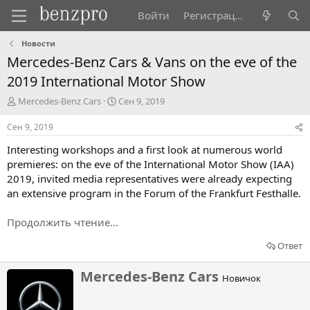
Войти
Регистрация
Новости
Mercedes-Benz Cars & Vans on the eve of the
2019 International Motor Show
А
Д
Mercedes-Benz Cars
Сен 9, 2019
в
а
т
т
Сен 9, 2019
о
а
Interesting workshops and a first look at numerous world
р
н
т
а
premieres: on the eve of the International Motor Show (IAA)
е
ч
2019, invited media representatives were already expecting
м
а
an extensive program in the Forum of the Frankfurt Festhalle.
ы
л
а
Продолжить чтение...
Ответ
Н
Mercedes-Benz Cars
Новичок
а
п