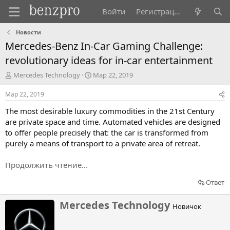
Войти
Регистрация
Новости
Mercedes-Benz In-Car Gaming Challenge:
revolutionary ideas for in-car entertainment
А
Д
Mercedes Technology
Мар 22, 2019
в
а
т
т
Мар 22, 2019
о
а
The most desirable luxury commodities in the 21st Century
р
н
т
а
are private space and time. Automated vehicles are designed
е
ч
to offer people precisely that: the car is transformed from
м
а
purely a means of transport to a private area of retreat.
ы
л
а
Продолжить чтение...
Ответ
Н
Mercedes Technology
Новичок
а
п