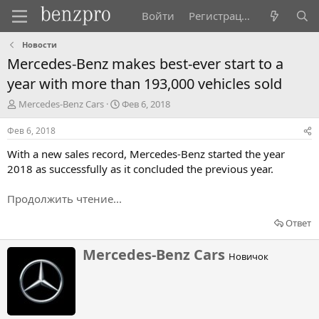
Войти
Регистрация
Новости
Mercedes-Benz makes best-ever start to a
year with more than 193,000 vehicles sold
А
Д
Mercedes-Benz Cars
Фев 6, 2018
в
а
т
т
Фев 6, 2018
о
а
With a new sales record, Mercedes-Benz started the year
р
н
т
а
2018 as successfully as it concluded the previous year.
е
ч
м
а
Продолжить чтение...
ы
л
а
Ответ
Н
Mercedes-Benz Cars
Новичок
а
п
и
с
а