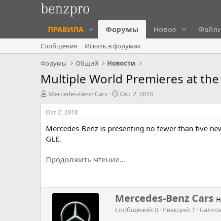
ПРАВИЛА
Форумы
Новое
Файл
Сообщения
Искать в форумах
Форумы
Общий
Новости
Multiple World Premieres at th
А
Д
Mercedes-Benz Cars
Окт 2, 2018
в
а
т
т
Окт 2, 2018
о
а
Mercedes-Benz is presenting no fewer than five new 
р
н
т
а
GLE.
е
ч
м
а
Продолжить чтение...
ы
л
а
Н
Mercedes-Benz Cars
Н
а
Сообщений
0
Реакций
1
Балло
п