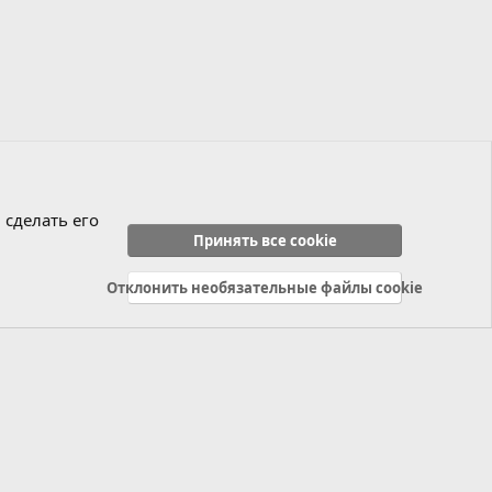
 сделать его
Принять все cookie
Отклонить необязательные файлы cookie
Политика конфиденциальности
Справка
Главная
R
S
S