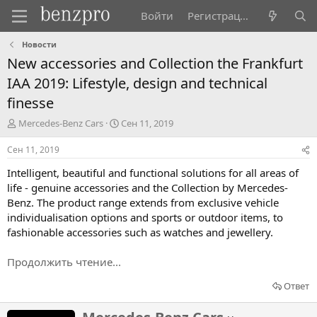
Войти
Регистрация
Новости
New accessories and Collection the Frankfurt
IAA 2019: Lifestyle, design and technical
finesse
А
Д
Mercedes-Benz Cars
Сен 11, 2019
в
а
т
т
Сен 11, 2019
о
а
Intelligent, beautiful and functional solutions for all areas of
р
н
т
а
life - genuine accessories and the Collection by Mercedes-
е
ч
Benz. The product range extends from exclusive vehicle
м
а
individualisation options and sports or outdoor items, to
ы
л
fashionable accessories such as watches and jewellery.
а
Продолжить чтение...
Ответ
Н