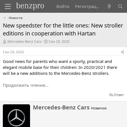
Войти
Регистрация
Новости
New speedster for the little ones: New stroller
editions in cooperation with Hartan
А
Д
Mercedes-Benz Cars
Сен 29, 2020
в
а
т
т
Сен 29, 2020
о
а
Good news for parents who want a sporty, practical and
р
н
т
а
elegant mobile base for their children: In 2020/2021 there
е
ч
will be a new additions to the Mercedes-Benz strollers.
м
а
ы
л
Продолжить чтение...
а
Ответ
Н
Mercedes-Benz Cars
Новичок
а
п
и
с