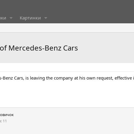
ики
Картинки
 of Mercedes-Benz Cars
-Benz Cars, is leaving the company at his own request, effective
овичок
в
11