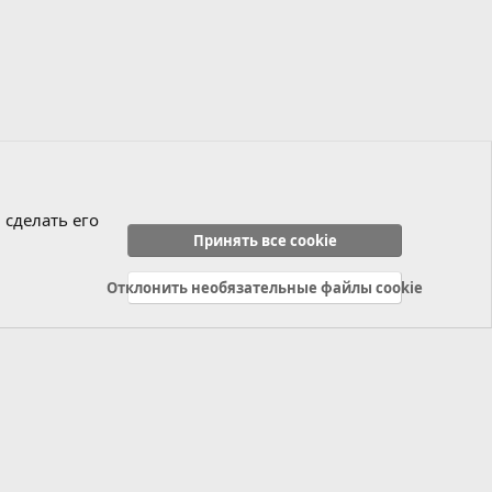
 сделать его
Принять все cookie
Отклонить необязательные файлы cookie
Политика конфиденциальности
Справка
Главная
R
S
S