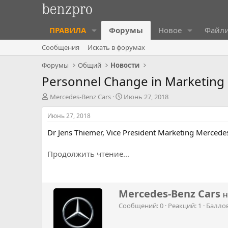
ПРАВИЛА
Форумы
Новое
Файл
Сообщения
Искать в форумах
Форумы
Общий
Новости
Personnel Change in Marketing
А
Д
Mercedes-Benz Cars
Июнь 27, 2018
в
а
т
т
Июнь 27, 2018
о
а
Dr Jens Thiemer, Vice President Marketing Mercedes
р
н
т
а
е
ч
Продолжить чтение...
м
а
ы
л
а
Н
Mercedes-Benz Cars
Н
а
Сообщений
0
Реакций
1
Балло
п
и
с